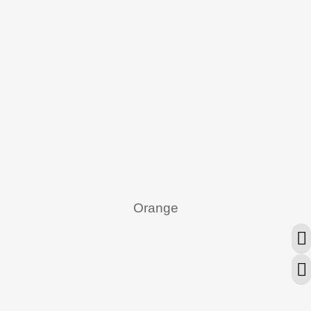
Orange
מתג ניגודיות גבוהה
מתג גודל גופן