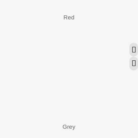
Red
מתג ניגודיות גבוהה
מתג גודל גופן
Grey